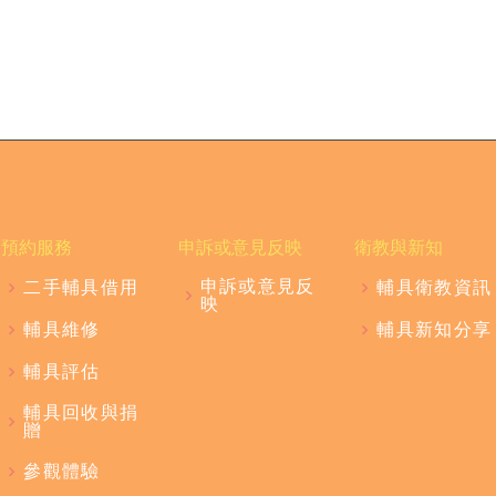
預約服務
申訴或意見反映
衛教與新知
申訴或意見反
二手輔具借用
輔具衛教資訊
映
輔具維修
輔具新知分享
輔具評估
輔具回收與捐
贈
參觀體驗